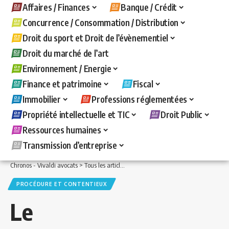
Affaires / Finances
Banque / Crédit
Concurrence / Consommation / Distribution
Droit du sport et Droit de l’évènementiel
Droit du marché de l’art
Environnement / Energie
Finance et patrimoine
Fiscal
Immobilier
Professions réglementées
Propriété intellectuelle et TIC
Droit Public
Ressources humaines
Transmission d’entreprise
Chronos - Vivaldi avocats
>
Tous les articles
>
Fiscal
>
Procédure et contentieux
>
PROCÉDURE ET CONTENTIEUX
Le