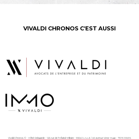
VIVALDI CHRONOS C'EST AUSSI
Vivaldi Chronos © - Hôtel Delagarde - 120, rue de l'Hôpital Militaire - 59043 LILLE / 45 avenue Victor Hugo - 75116 PARIS