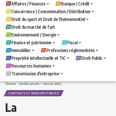
Affaires / Finances
Banque / Crédit
Concurrence / Consommation / Distribution
Droit du sport et Droit de l’évènementiel
Droit du marché de l’art
Environnement / Energie
Finance et patrimoine
Fiscal
Immobilier
Professions réglementées
Propriété intellectuelle et TIC
Droit Public
Ressources humaines
Transmission d’entreprise
Chronos - Vivaldi avocats
>
Tous les articles
>
Droit Public
>
Contrats et marchés pu
CONTRATS ET MARCHÉS PUBLICS
La