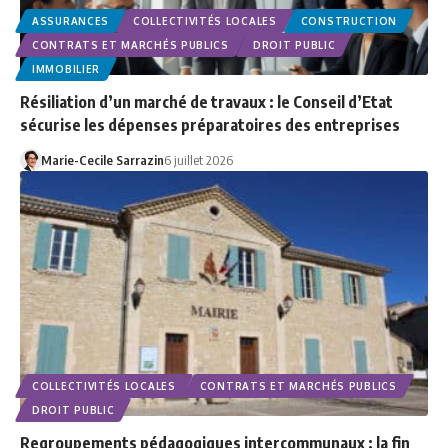
ASSURANCES
COLLECTIVITÉS LOCALES
CONSTRUCTION
CONTRATS ET MARCHÉS PUBLICS
DROIT PUBLIC
IMMOBILIER
Résiliation d’un marché de travaux : le Conseil d’Etat
sécurise les dépenses préparatoires des entreprises
Marie-Cecile Sarrazin
6 juillet 2026
COLLECTIVITÉS LOCALES
CONTRATS ET MARCHÉS PUBLICS
DROIT PUBLIC
Regroupements pédagogiques intercommunaux : la fin