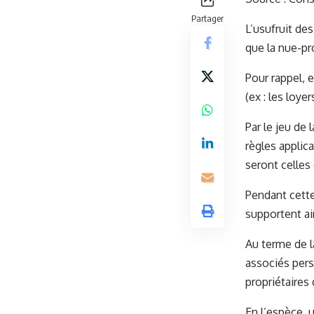
Partager
L’usufruit de
que la nue-pr
Pour rappel, 
(ex : les loye
Par le jeu de 
règles applica
seront celles
Pendant cett
supportent ai
Au terme de la
associés pers
propriétaires 
En l’espèce, u