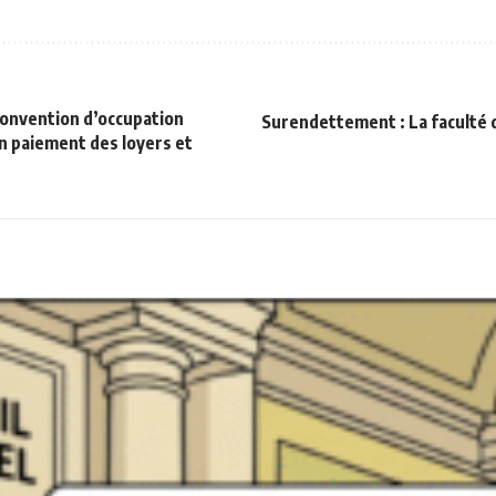
convention d’occupation
Surendettement : La faculté
en paiement des loyers et