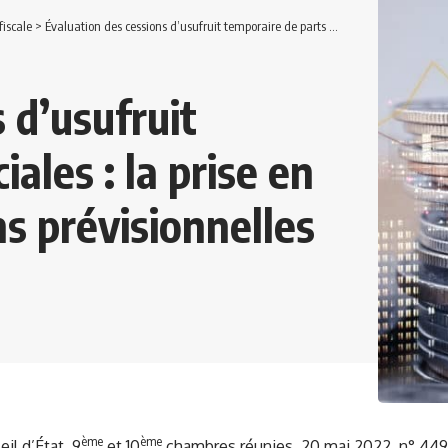
fiscale
>
Évaluation des cessions d’usufruit temporaire de parts sociales : la prise en compte des distributions prévisionnelles
 d’usufruit
ales : la prise en
s prévisionnelles
ème
ème
il d’État, 9
et 10
chambres réunies, 20 mai 2022, n° 44