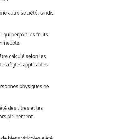
une autre société, tandis
qui perçoit les fruits
’immeuble.
 être calculé selon les
 les règles applicables
ersonnes physiques ne
été des titres et les
lors pleinement
 de biens viticoles a été