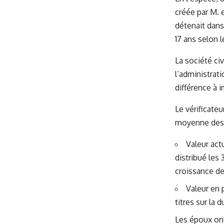
créée par M. 
détenait dans 
17 ans selon l
La société civ
l’administrati
différence à 
Le vérificateu
moyenne des 2
Valeur act
distribué les
croissance des
Valeur en 
titres sur la d
Les époux ont