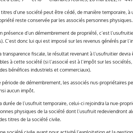
s titres d’une société peut être cédé, de manière temporaire, à 
opriété reste conservée par les associés personnes physiques.
en présence d’un démembrement de propriété, c’est l’usufruitier 
rs). C’est donc lui qui est imposé sur les revenus générés par l
la transparence fiscale, le résultat revenant à l’usufruitier devra
bles à cette société (si l’associé est à l’impôt sur les sociétés,
 des bénéfices industriels et commerciaux).
e période de démembrement, les associés nus-propriétaires p
nsi aucun impôt.
 durée de l’usufruit temporaire, celui-ci rejoindra la nue-propri
onnes physiques de la société dont l’usufruit redeviendront a
des titres de la société civile.
ne société civile ayant pour activité l’exploitation et la gestion