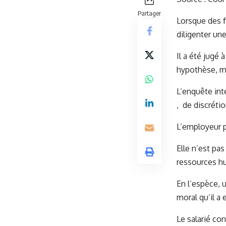
Partager
Lorsque des f
diligenter un
Il a été jugé 
hypothèse, ma
L’enquête int
, de discrétio
L’employeur p
Elle n’est pa
ressources hu
En l’espèce, 
moral qu’il a 
Le salarié co