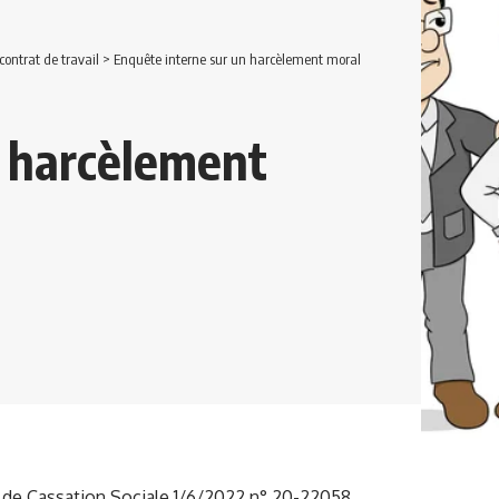
ontrat de travail
>
Enquête interne sur un harcèlement moral
n harcèlement
 de Cassation Sociale 1/6/2022 n° 20-22058