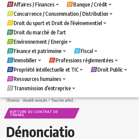
Affaires / Finances
Banque / Crédit
Concurrence / Consommation / Distribution
Droit du sport et Droit de l’évènementiel
Droit du marché de l’art
Environnement / Energie
Finance et patrimoine
Fiscal
Immobilier
Professions réglementées
Propriété intellectuelle et TIC
Droit Public
Ressources humaines
Transmission d’entreprise
Chronos - Vivaldi avocats
>
Tous les articles
>
Ressources humaines
>
Rupture du c
RUPTURE DU CONTRAT DE
TRAVAIL
Dénonciatio