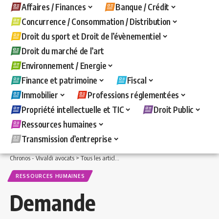
Affaires / Finances
Banque / Crédit
Concurrence / Consommation / Distribution
Droit du sport et Droit de l’évènementiel
Droit du marché de l’art
Environnement / Energie
Finance et patrimoine
Fiscal
Immobilier
Professions réglementées
Propriété intellectuelle et TIC
Droit Public
Ressources humaines
Transmission d’entreprise
Chronos - Vivaldi avocats
>
Tous les articles
>
Ressources humaines
>
Demande de r
RESSOURCES HUMAINES
Demande