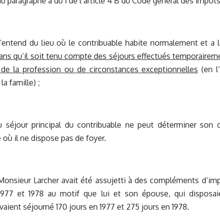
du paragraphe a du 1 de l’article 4 B du Code général des impôts
entend du lieu où le contribuable habite normalement et a l
ans qu’il soit tenu compte des séjours effectués temporaireme
 de la profession ou de circonstances exceptionnelles
(en l
a famille) ;
 séjour principal du contribuable ne peut déterminer son d
 où il ne dispose pas de foyer.
Monsieur Larcher avait été assujetti à des compléments d’impô
977 et 1978 au motif que lui et son épouse, qui disposai
vaient séjourné 170 jours en 1977 et 275 jours en 1978.