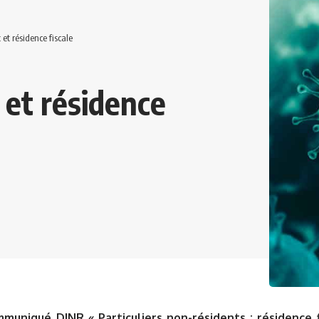
et résidence fiscale
 et résidence
muniqué DINR « Particuliers non-résidents : résidence 