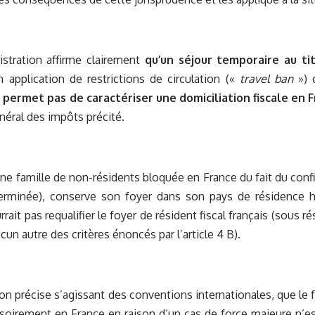
nistration affirme clairement
qu’un séjour temporaire au t
application de restrictions de circulation («
travel ban
») 
 permet pas de caractériser une domiciliation fiscale en 
éral des impôts précité.
une famille de non-résidents bloquée en France du fait du con
erminée), conserve son foyer dans son pays de résidence hab
rrait pas requalifier le foyer de résident fiscal français (sous r
ucun autre des critères énoncés par l’article 4 B).
ion précise s’agissant des conventions internationales, que le 
soirement en France en raison d’un cas de force majeure n’es