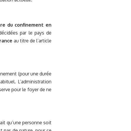
itre du confinement en
décidées par le pays de
France
au titre de l’article
finement (pour une durée
ituel. L’administration
éserve pour le foyer de ne
fait qu’une personne soit
t pas de nature, pour ce