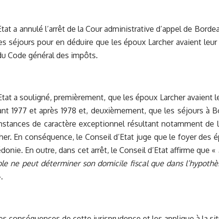
Etat a annulé l’arrêt de la Cour administrative d’appel de Borde
es séjours pour en déduire que les époux Larcher avaient leur
4 du Code général des impôts.
Etat a souligné, premièrement, que les époux Larcher avaient 
ant 1977 et après 1978 et, deuxièmement, que les séjours à 
onstances de caractère exceptionnel résultant notamment de 
r. En conséquence, le Conseil d’Etat juge que le foyer des é
donie. En outre, dans cet arrêt, le Conseil d’Etat affirme que «
le ne peut déterminer son domicile fiscal que dans l’hypothès
.
les conséquences de cette jurisprudence et les applique à la sit