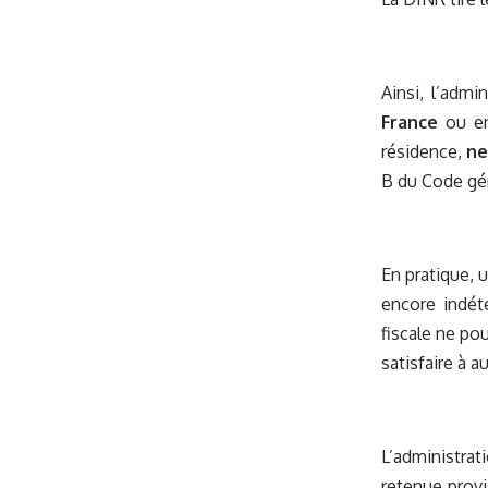
Ainsi, l’admi
France
ou en 
résidence,
ne
B du Code gén
En pratique, 
encore indét
fiscale ne pou
satisfaire à a
L’administrat
retenue provi