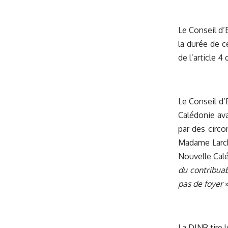
Le Conseil d’
la durée de c
de l’article 
Le Conseil d’
Calédonie av
par des circ
Madame Larche
Nouvelle Calé
du contribuab
pas de foyer
»
La DINR tire 