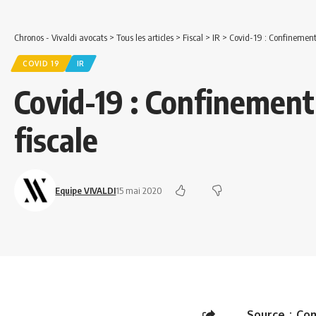
Chronos - Vivaldi avocats
>
Tous les articles
>
Fiscal
>
IR
>
Covid-19 : Confinement 
COVID 19
IR
Covid-19 : Confinement
fiscale
Equipe VIVALDI
15 mai 2020
Source :
Com