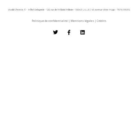
Vivaldi Chronos © - Hôtel Delagarde - 120, rue de l'Hôpital Militaire - 59043 LILLE / 45 avenue Victor Hugo - 75116 PARIS
Politique de confidentialité
|
Mentions légales
|
Crédits