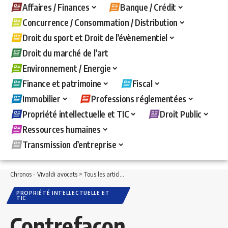
Affaires / Finances
Banque / Crédit
Concurrence / Consommation / Distribution
Droit du sport et Droit de l’évènementiel
Droit du marché de l’art
Environnement / Energie
Finance et patrimoine
Fiscal
Immobilier
Professions réglementées
Propriété intellectuelle et TIC
Droit Public
Ressources humaines
Transmission d’entreprise
Chronos - Vivaldi avocats
>
Tous les articles
>
Propriété intellectuelle et TIC
>
Contr
PROPRIÉTÉ INTELLECTUELLE ET
TIC
Contrefaçon