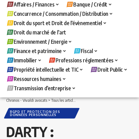
Affaires / Finances
Banque / Crédit
Concurrence / Consommation / Distribution
Droit du sport et Droit de l’évènementiel
Droit du marché de l’art
Environnement / Energie
Finance et patrimoine
Fiscal
Immobilier
Professions réglementées
Propriété intellectuelle et TIC
Droit Public
Ressources humaines
Transmission d’entreprise
Chronos - Vivaldi avocats
>
Tous les articles
>
Propriété intellectuelle et TIC
>
RGPD 
RGPD ET PROTECTION DES
DONNÉES PERSONNELLES
DARTY :