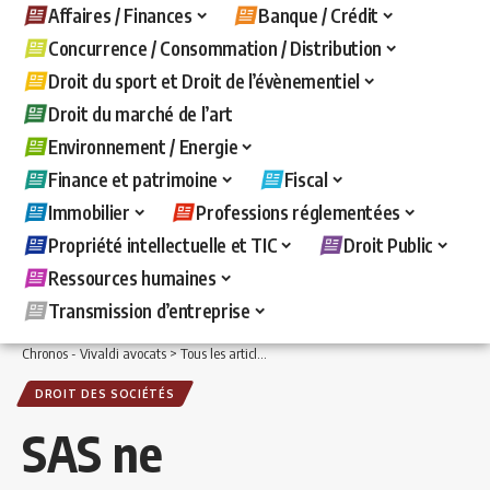
Affaires / Finances
Banque / Crédit
Concurrence / Consommation / Distribution
Droit du sport et Droit de l’évènementiel
Droit du marché de l’art
Environnement / Energie
Finance et patrimoine
Fiscal
Immobilier
Professions réglementées
Propriété intellectuelle et TIC
Droit Public
Ressources humaines
Transmission d’entreprise
Chronos - Vivaldi avocats
>
Tous les articles
>
Affaires / Finances
>
Droit des sociét
DROIT DES SOCIÉTÉS
SAS ne