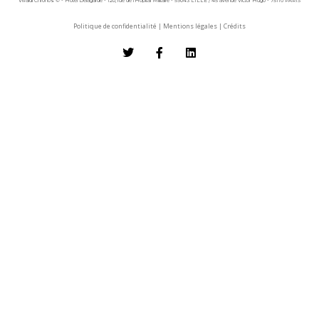
Vivaldi Chronos © - Hôtel Delagarde - 120, rue de l'Hôpital Militaire - 59043 LILLE / 45 avenue Victor Hugo - 75116 PARIS
Politique de confidentialité
|
Mentions légales
|
Crédits