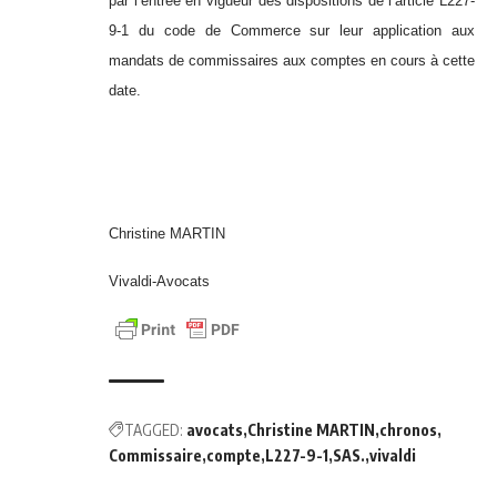
par l’entrée en vigueur des dispositions de l’article L227-
9-1 du code de Commerce sur leur application aux
mandats de commissaires aux comptes en cours à cette
date.
Christine MARTIN
Vivaldi-Avocats
TAGGED:
avocats
Christine MARTIN
chronos
Commissaire
compte
L227-9-1
SAS.
vivaldi