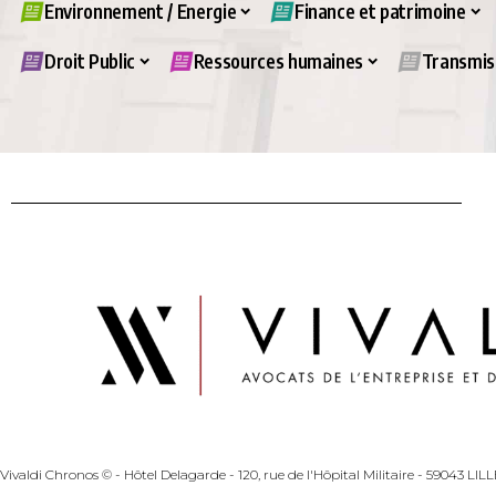
Environnement / Energie
Finance et patrimoine
Droit Public
Ressources humaines
Transmiss
Vivaldi Chronos © - Hôtel Delagarde - 120, rue de l'Hôpital Militaire - 59043 LI