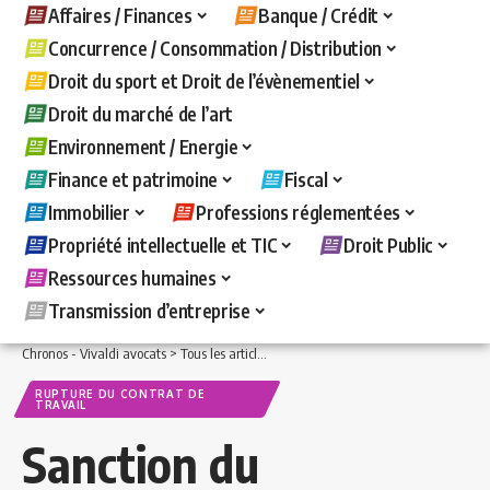
Affaires / Finances
Banque / Crédit
Concurrence / Consommation / Distribution
Droit du sport et Droit de l’évènementiel
Droit du marché de l’art
Environnement / Energie
Finance et patrimoine
Fiscal
Immobilier
Professions réglementées
Propriété intellectuelle et TIC
Droit Public
Ressources humaines
Transmission d’entreprise
Chronos - Vivaldi avocats
>
Tous les articles
>
Ressources humaines
>
Rupture du c
RUPTURE DU CONTRAT DE
TRAVAIL
Sanction du