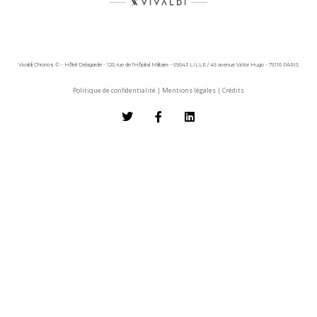
Vivaldi Chronos © - Hôtel Delagarde - 120, rue de l'Hôpital Militaire - 59043 LILLE / 45 avenue Victor Hugo - 75116 PARIS
Politique de confidentialité
|
Mentions légales
|
Crédits