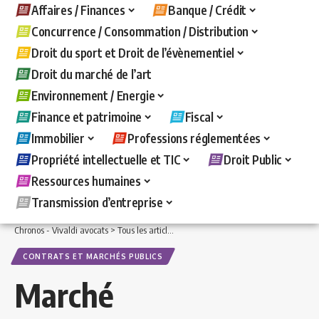
Affaires / Finances
Banque / Crédit
Concurrence / Consommation / Distribution
Droit du sport et Droit de l’évènementiel
Droit du marché de l’art
Environnement / Energie
Finance et patrimoine
Fiscal
Immobilier
Professions réglementées
Propriété intellectuelle et TIC
Droit Public
Ressources humaines
Transmission d’entreprise
Chronos - Vivaldi avocats
>
Tous les articles
>
Droit Public
>
Contrats et marchés pu
CONTRATS ET MARCHÉS PUBLICS
Marché