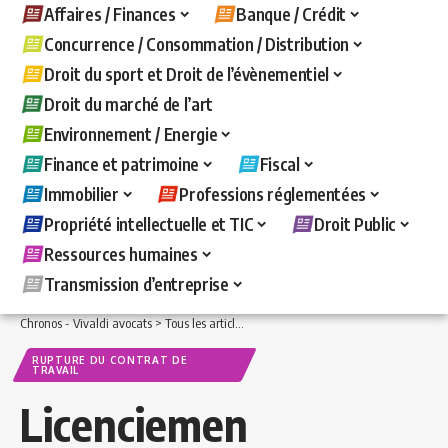
Affaires / Finances
Banque / Crédit
Concurrence / Consommation / Distribution
Droit du sport et Droit de l’évènementiel
Droit du marché de l’art
Environnement / Energie
Finance et patrimoine
Fiscal
Immobilier
Professions réglementées
Propriété intellectuelle et TIC
Droit Public
Ressources humaines
Transmission d’entreprise
Chronos - Vivaldi avocats
>
Tous les articles
>
Ressources humaines
>
Rupture du c
RUPTURE DU CONTRAT DE
TRAVAIL
Licenciemen