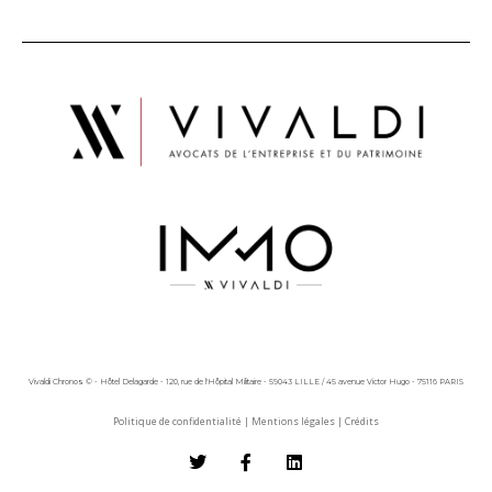
Vivaldi Chronos © - Hôtel Delagarde - 120, rue de l'Hôpital Militaire - 59043 LILLE / 45 avenue Victor Hugo - 75116 PARIS
Politique de confidentialité
|
Mentions légales
|
Crédits