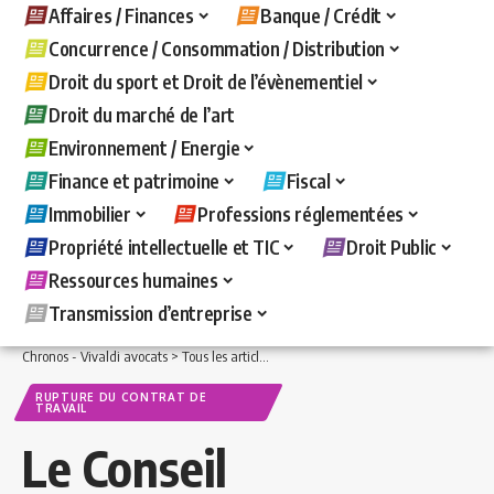
Affaires / Finances
Banque / Crédit
Concurrence / Consommation / Distribution
Droit du sport et Droit de l’évènementiel
Droit du marché de l’art
Environnement / Energie
Finance et patrimoine
Fiscal
Immobilier
Professions réglementées
Propriété intellectuelle et TIC
Droit Public
Ressources humaines
Transmission d’entreprise
Chronos - Vivaldi avocats
>
Tous les articles
>
Ressources humaines
>
Rupture du c
RUPTURE DU CONTRAT DE
TRAVAIL
Le Conseil