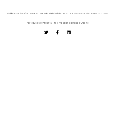
Vivaldi Chronos © - Hôtel Delagarde - 120, rue de l'Hôpital Militaire - 59043 LILLE / 45 avenue Victor Hugo - 75116 PARIS
Politique de confidentialité
|
Mentions légales
|
Crédits