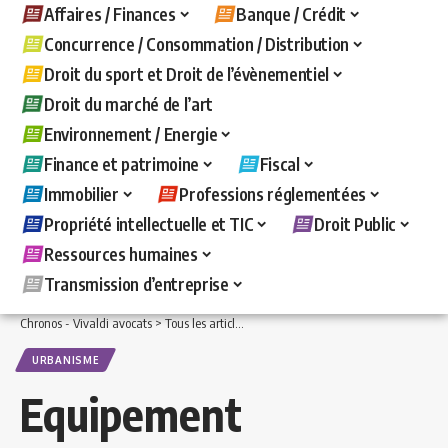
Affaires / Finances
Banque / Crédit
Concurrence / Consommation / Distribution
Droit du sport et Droit de l’évènementiel
Droit du marché de l’art
Environnement / Energie
Finance et patrimoine
Fiscal
Immobilier
Professions réglementées
Propriété intellectuelle et TIC
Droit Public
Ressources humaines
Transmission d’entreprise
Chronos - Vivaldi avocats
>
Tous les articles
>
Droit Public
>
Urbanisme
>
Equipemen
URBANISME
Equipement