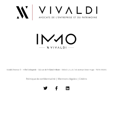
Vivaldi Chronos © - Hôtel Delagarde - 120, rue de l'Hôpital Militaire - 59043 LILLE / 45 avenue Victor Hugo - 75116 PARIS
Politique de confidentialité
|
Mentions légales
|
Crédits