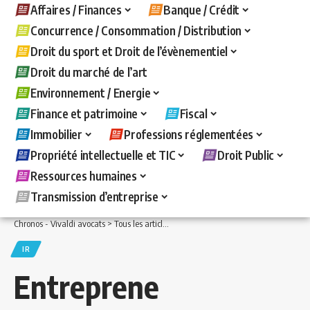
Affaires / Finances
Banque / Crédit
Concurrence / Consommation / Distribution
Droit du sport et Droit de l’évènementiel
Droit du marché de l’art
Environnement / Energie
Finance et patrimoine
Fiscal
Immobilier
Professions réglementées
Propriété intellectuelle et TIC
Droit Public
Ressources humaines
Transmission d’entreprise
Chronos - Vivaldi avocats
>
Tous les articles
>
Fiscal
>
IR
>
Entrepreneurs individuel
IR
Entreprene