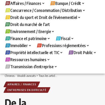
Affaires / Finances
Banque / Crédit
Concurrence / Consommation / Distribution
Droit du sport et Droit de l’évènementiel
Droit du marché de l’art
Environnement / Energie
Finance et patrimoine
Fiscal
Immobilier
Professions réglementées
Propriété intellectuelle et TIC
Droit Public
Ressources humaines
Transmission d’entreprise
Chronos - Vivaldi avocats
>
Tous les articles
>
Affaires / Finances
>
Entreprises en d
AFFAIRES / FINANCES
ENTREPRISES EN DIFFICULTÉ
De la