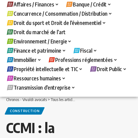
Affaires / Finances
Banque / Crédit
Concurrence / Consommation / Distribution
Droit du sport et Droit de l’évènementiel
Droit du marché de l’art
Environnement / Energie
Finance et patrimoine
Fiscal
Immobilier
Professions réglementées
Propriété intellectuelle et TIC
Droit Public
Ressources humaines
Transmission d’entreprise
Chronos - Vivaldi avocats
>
Tous les articles
>
Immobilier
>
Construction
>
CCMI : l
CONSTRUCTION
CCMI : la