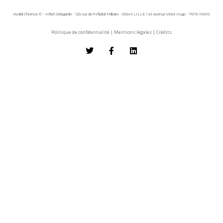
Vivaldi Chronos © - Hôtel Delagarde - 120, rue de l'Hôpital Militaire - 59043 LILLE / 45 avenue Victor Hugo - 75116 PARIS
Politique de confidentialité
|
Mentions légales
|
Crédits