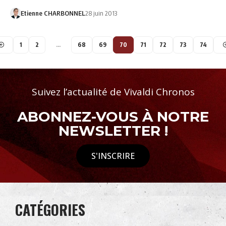
Etienne CHARBONNEL
28 juin 2013
1
2
…
68
69
70
71
72
73
74
Suivez l’actualité de Vivaldi Chronos
ABONNEZ-VOUS À NOTRE
NEWSLETTER !
S'INSCRIRE
CATÉGORIES