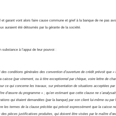
l et garant vont alors faire cause commune et grief à la banque de ne pas avoir
ux auraient été détournés par la gérante de la société.
n substance à l’appui de leur pourvoi :
2.3 des conditions générales des convention d’ouverture de crédit prévoit que 
a caisse (par virement, ou à titre exceptionnel par chèque, voire lettre de chan
ur ce qui concerne les travaux, sur présentation de situations acceptées par 
ître d’œuvre du programme » ; qu’en estimant que cette clause ne s’analysait
rations qui étaient demandées (par la banque) par son client lui-même ou par 
tre les termes de la clause précitée qui prévoit expressément que la caisse n
 des pièces justificatives produites, qui doivent être visées par le maître d’