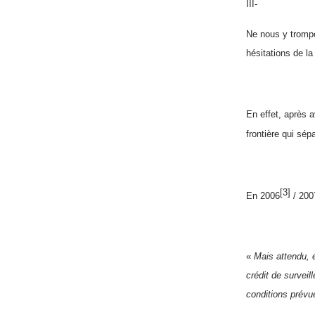
III-
Ne nous y trompo
hésitations de la
En effet, après a
frontière qui sépa
[3]
En 2006
/ 200
«
Mais attendu, 
crédit de surveil
conditions prévue