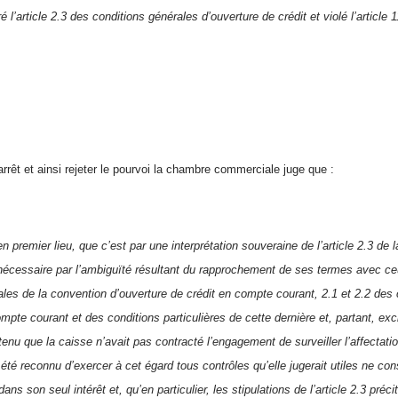
é l’article 2.3 des conditions générales d’ouverture de crédit et violé l’article 
arrêt et ainsi rejeter le pourvoi la chambre commerciale juge que :
n premier lieu, que c’est par une interprétation souveraine de l’article 2.3 de
nécessaire par l’ambiguïté résultant du rapprochement de ses termes avec ceu
ales de la convention d’ouverture de crédit en compte courant, 2.1 et 2.2 des 
pte courant et des conditions particulières de cette dernière et, partant, exc
tenu que la caisse n’avait pas contracté l’engagement de surveiller l’affectati
it été reconnu d’exercer à cet égard tous contrôles qu’elle jugerait utiles ne con
dans son seul intérêt et, qu’en particulier, les stipulations de l’article 2.3 préc