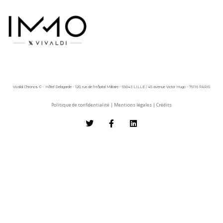
Vivaldi Chronos © - Hôtel Delagarde - 120, rue de l'Hôpital Militaire - 59043 LILLE / 45 avenue Victor Hugo - 75116 PARIS
Politique de confidentialité
|
Mentions légales
|
Crédits