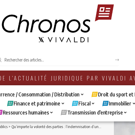
 DE L'ACTUALITÉ JURIDIQUE PAR VIVALDI 
rrence / Consommation / Distribution
Droit du sport et
Finance et patrimoine
Fiscal
Immobilier
Ressources humaines
Transmission d’entreprise
blics
>
Qu’importe la volonté des parties : l’indemnisation d’un cocontractant, faisant suite à la résiliation d’un contrat administratif, relève de la compétence de la juridiction administrative