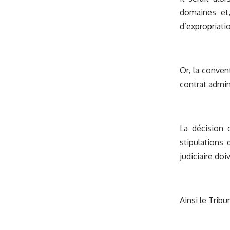
domaines et,
d’expropriatio
Or, la convent
contrat admini
La décision d
stipulations
judiciaire doi
Ainsi le Tribu