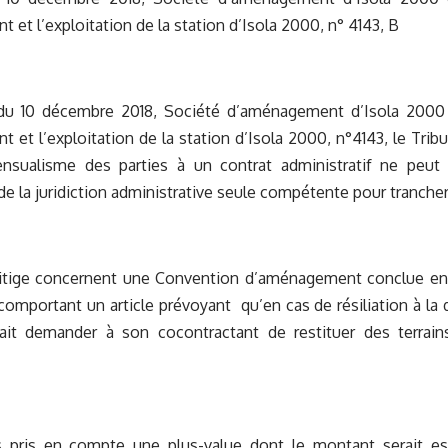
 et l’exploitation de la station d’Isola 2000, n° 4143, B
 du 10 décembre 2018, Société d’aménagement d’Isola 2000
 et l’exploitation de la station d’Isola 2000, n°4143, le Tribu
nsualisme des parties à un contrat administratif ne peut a
 la juridiction administrative seule compétente pour trancher l
 litige concernent une Convention d’aménagement conclue ent
comportant un article prévoyant qu’en cas de résiliation à la
rait demander à son cocontractant de restituer des terrain
ors pris en compte une plus-value dont le montant serait es