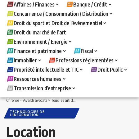
Affaires / Finances
Banque / Crédit
Concurrence / Consommation / Distribution
Droit du sport et Droit de l’évènementiel
Droit du marché de l’art
Environnement / Energie
Finance et patrimoine
Fiscal
Immobilier
Professions réglementées
Propriété intellectuelle et TIC
Droit Public
Ressources humaines
Transmission d’entreprise
Chronos - Vivaldi avocats
>
Tous les articles
>
Propriété intellectuelle et TIC
>
Techn
TECHNOLOGIES DE
L'INFORMATION
Location