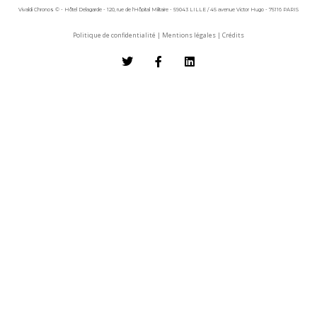
Vivaldi Chronos © - Hôtel Delagarde - 120, rue de l'Hôpital Militaire - 59043 LILLE / 45 avenue Victor Hugo - 75116 PARIS
Politique de confidentialité
|
Mentions légales
|
Crédits