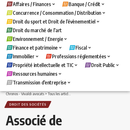
Affaires / Finances
Banque / Crédit
Concurrence / Consommation / Distribution
Droit du sport et Droit de l’évènementiel
Droit du marché de l’art
Environnement / Energie
Finance et patrimoine
Fiscal
Immobilier
Professions réglementées
Propriété intellectuelle et TIC
Droit Public
Ressources humaines
Transmission d’entreprise
Chronos - Vivaldi avocats
>
Tous les articles
>
Affaires / Finances
>
Droit des sociét
DROIT DES SOCIÉTÉS
Associé de