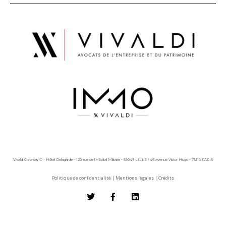
Vivaldi Chronos © - Hôtel Delagarde - 120, rue de l'Hôpital Militaire - 59043 LILLE / 45 avenue Victor Hugo - 75116 PARIS
Politique de confidentialité
|
Mentions légales
|
Crédits