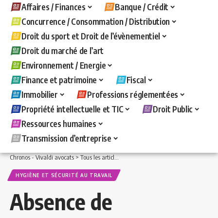
Affaires / Finances
Banque / Crédit
Concurrence / Consommation / Distribution
Droit du sport et Droit de l’évènementiel
Droit du marché de l’art
Environnement / Energie
Finance et patrimoine
Fiscal
Immobilier
Professions réglementées
Propriété intellectuelle et TIC
Droit Public
Ressources humaines
Transmission d’entreprise
Chronos - Vivaldi avocats
>
Tous les articles
>
Ressources humaines
>
Hygiène et s
HYGIÈNE ET SÉCURITÉ AU TRAVAIL
Absence de