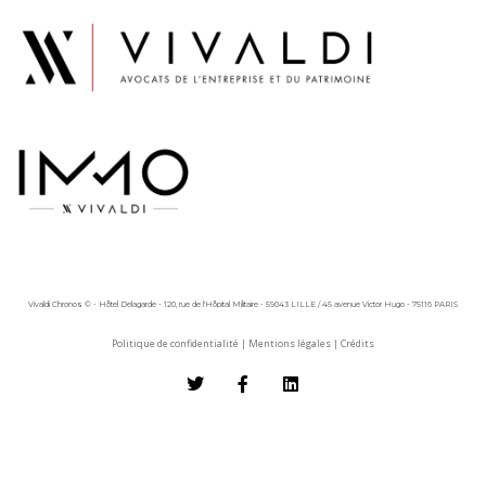
Vivaldi Chronos © - Hôtel Delagarde - 120, rue de l'Hôpital Militaire - 59043 LILLE / 45 avenue Victor Hugo - 75116 PARIS
Politique de confidentialité
|
Mentions légales
|
Crédits