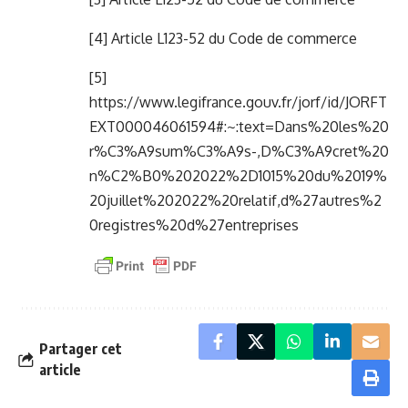
[4]
Article L123-52 du Code de commerce
[5]
https://www.legifrance.gouv.fr/jorf/id/JORFT
EXT000046061594#:~:text=Dans%20les%20
r%C3%A9sum%C3%A9s-,D%C3%A9cret%20
n%C2%B0%202022%2D1015%20du%2019%
20juillet%202022%20relatif,d%27autres%2
0registres%20d%27entreprises
Partager cet
article