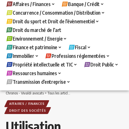
Affaires / Finances
Banque / Crédit
Concurrence / Consommation / Distribution
Droit du sport et Droit de l’évènementiel
Droit du marché de l’art
Environnement / Energie
Finance et patrimoine
Fiscal
Immobilier
Professions réglementées
Propriété intellectuelle et TIC
Droit Public
Ressources humaines
Transmission d’entreprise
Chronos - Vivaldi avocats
>
Tous les articles
>
Affaires / Finances
>
Droit des sociét
AFFAIRES / FINANCES
DROIT DES SOCIÉTÉS
Utilisation