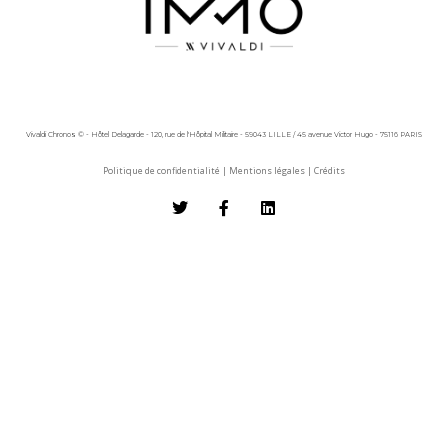
Vivaldi Chronos © - Hôtel Delagarde - 120, rue de l'Hôpital Militaire - 59043 LILLE / 45 avenue Victor Hugo - 75116 PARIS
Politique de confidentialité
|
Mentions légales
|
Crédits