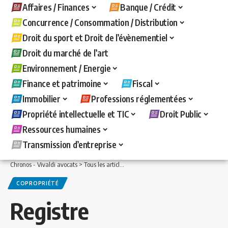
Affaires / Finances
Banque / Crédit
Concurrence / Consommation / Distribution
Droit du sport et Droit de l’évènementiel
Droit du marché de l’art
Environnement / Energie
Finance et patrimoine
Fiscal
Immobilier
Professions réglementées
Propriété intellectuelle et TIC
Droit Public
Ressources humaines
Transmission d’entreprise
Chronos - Vivaldi avocats
>
Tous les articles
>
Immobilier
>
Copropriété
>
Registre 
COPROPRIÉTÉ
Registre