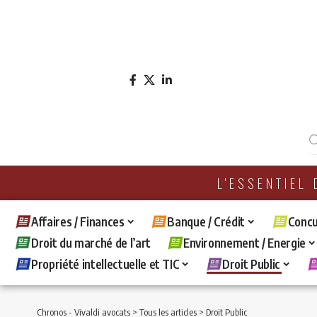
L'ESSENTIEL
Affaires / Finances
Banque / Crédit
Concu
Droit du marché de l’art
Environnement / Energie
Propriété intellectuelle et TIC
Droit Public
Chronos - Vivaldi avocats
>
Tous les articles
>
Droit Public