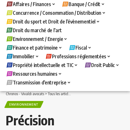
Affaires / Finances
Banque / Crédit
Concurrence / Consommation / Distribution
Droit du sport et Droit de l’évènementiel
Droit du marché de l’art
Environnement / Energie
Finance et patrimoine
Fiscal
Immobilier
Professions réglementées
Propriété intellectuelle et TIC
Droit Public
Ressources humaines
Transmission d’entreprise
Chronos - Vivaldi avocats
>
Tous les articles
>
Environnement / Energie
>
Environ
ENVIRONNEMENT
Précision