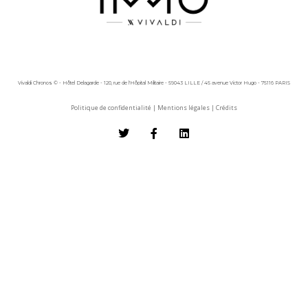
Vivaldi Chronos © - Hôtel Delagarde - 120, rue de l'Hôpital Militaire - 59043 LILLE / 45 avenue Victor Hugo - 75116 PARIS
Politique de confidentialité
|
Mentions légales
|
Crédits