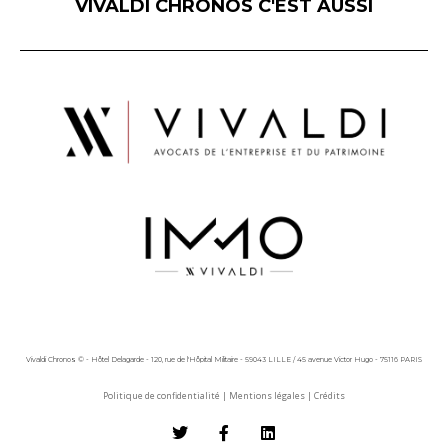
VIVALDI CHRONOS C'EST AUSSI
Vivaldi Chronos © - Hôtel Delagarde - 120, rue de l'Hôpital Militaire - 59043 LILLE / 45 avenue Victor Hugo - 75116 PARIS
Politique de confidentialité
|
Mentions légales
|
Crédits