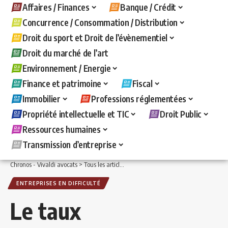
Affaires / Finances
Banque / Crédit
Concurrence / Consommation / Distribution
Droit du sport et Droit de l’évènementiel
Droit du marché de l’art
Environnement / Energie
Finance et patrimoine
Fiscal
Immobilier
Professions réglementées
Propriété intellectuelle et TIC
Droit Public
Ressources humaines
Transmission d’entreprise
Chronos - Vivaldi avocats
>
Tous les articles
>
Affaires / Finances
>
Entreprises en d
ENTREPRISES EN DIFFICULTÉ
Le taux