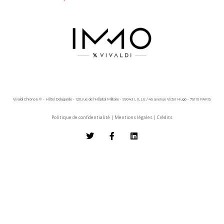
Vivaldi Chronos © - Hôtel Delagarde - 120, rue de l'Hôpital Militaire - 59043 LILLE / 45 avenue Victor Hugo - 75116 PARIS
Politique de confidentialité
|
Mentions légales
|
Crédits