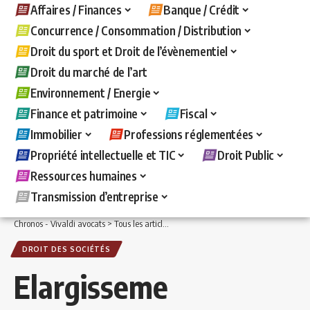
Affaires / Finances
Banque / Crédit
Concurrence / Consommation / Distribution
Droit du sport et Droit de l’évènementiel
Droit du marché de l’art
Environnement / Energie
Finance et patrimoine
Fiscal
Immobilier
Professions réglementées
Propriété intellectuelle et TIC
Droit Public
Ressources humaines
Transmission d’entreprise
Chronos - Vivaldi avocats
>
Tous les articles
>
Affaires / Finances
>
Droit des sociét
DROIT DES SOCIÉTÉS
Elargisseme