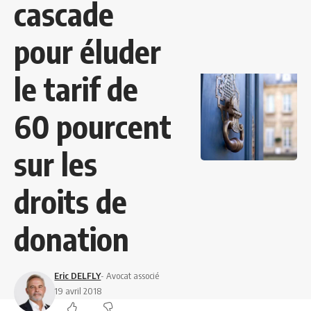
cascade
pour éluder
le tarif de
60 pourcent
sur les
droits de
donation
Eric DELFLY
- Avocat associé
19 avril 2018