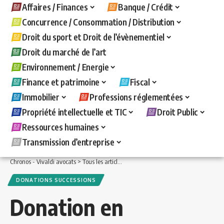
Affaires / Finances
Banque / Crédit
Concurrence / Consommation / Distribution
Droit du sport et Droit de l’évènementiel
Droit du marché de l’art
Environnement / Energie
Finance et patrimoine
Fiscal
Immobilier
Professions réglementées
Propriété intellectuelle et TIC
Droit Public
Ressources humaines
Transmission d’entreprise
Chronos - Vivaldi avocats
>
Tous les articles
>
Finance et patrimoine
>
Donations s
DONATIONS SUCCESSIONS
Donation en