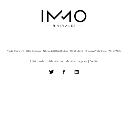
Vivaldi Chronos © - Hôtel Delagarde - 120, rue de l'Hôpital Militaire - 59043 LILLE / 45 avenue Victor Hugo - 75116 PARIS
Politique de confidentialité
|
Mentions légales
|
Crédits