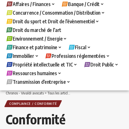
Affaires / Finances
Banque / Crédit
Concurrence / Consommation / Distribution
Droit du sport et Droit de l’évènementiel
Droit du marché de l’art
Environnement / Energie
Finance et patrimoine
Fiscal
Immobilier
Professions réglementées
Propriété intellectuelle et TIC
Droit Public
Ressources humaines
Transmission d’entreprise
Chronos - Vivaldi avocats
>
Tous les articles
>
Affaires / Finances
>
Compliance / C
COMPLIANCE / CONFORMITÉ
Conformité