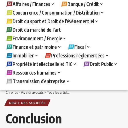
Affaires / Finances
Banque / Crédit
Concurrence / Consommation / Distribution
Droit du sport et Droit de l’évènementiel
Droit du marché de l’art
Environnement / Energie
Finance et patrimoine
Fiscal
Immobilier
Professions réglementées
Propriété intellectuelle et TIC
Droit Public
Ressources humaines
Transmission d’entreprise
Chronos - Vivaldi avocats
>
Tous les articles
>
Affaires / Finances
>
Droit des sociét
DROIT DES SOCIÉTÉS
Conclusion