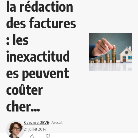
la rédaction
des factures
: les
inexactitud
es peuvent
coûter
cher…
Caroline DEVE
- Avocat
21 juillet 2014