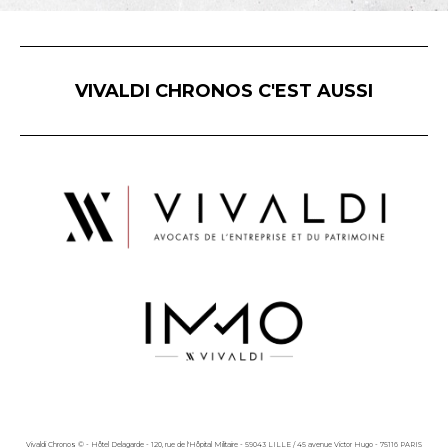
VIVALDI CHRONOS C'EST AUSSI
Vivaldi Chronos © - Hôtel Delagarde - 120, rue de l'Hôpital Militaire - 59043 LILLE / 45 avenue Victor Hugo - 75116 PARIS