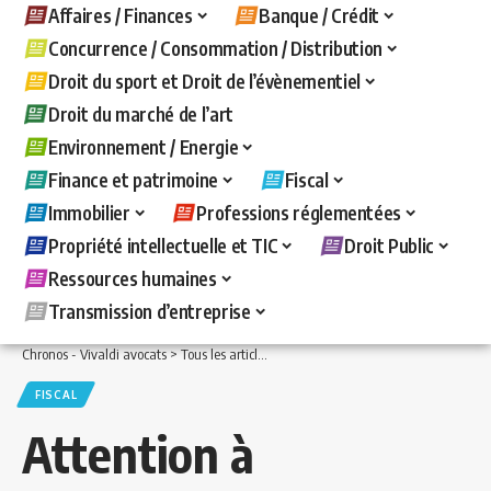
Affaires / Finances
Banque / Crédit
Concurrence / Consommation / Distribution
Droit du sport et Droit de l’évènementiel
Droit du marché de l’art
Environnement / Energie
Finance et patrimoine
Fiscal
Immobilier
Professions réglementées
Propriété intellectuelle et TIC
Droit Public
Ressources humaines
Transmission d’entreprise
Chronos - Vivaldi avocats
>
Tous les articles
>
Fiscal
>
Attention à la rédaction des
FISCAL
Attention à