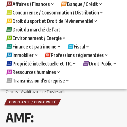
Affaires / Finances
Banque / Crédit
Concurrence / Consommation / Distribution
Droit du sport et Droit de l’évènementiel
Droit du marché de l’art
Environnement / Energie
Finance et patrimoine
Fiscal
Immobilier
Professions réglementées
Propriété intellectuelle et TIC
Droit Public
Ressources humaines
Transmission d’entreprise
Chronos - Vivaldi avocats
>
Tous les articles
>
Affaires / Finances
>
Compliance / C
COMPLIANCE / CONFORMITÉ
AMF: