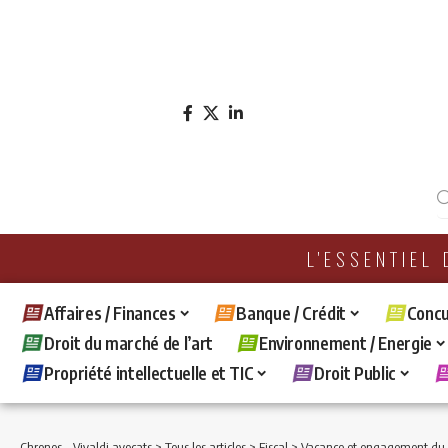
L'ESSENTIEL
Affaires / Finances
Banque / Crédit
Concu
Droit du marché de l’art
Environnement / Energie
Propriété intellectuelle et TIC
Droit Public
Chronos - Vivaldi avocats
>
Tous les articles
>
Fiscal
>
Vacance et engagement du propriétaire de d