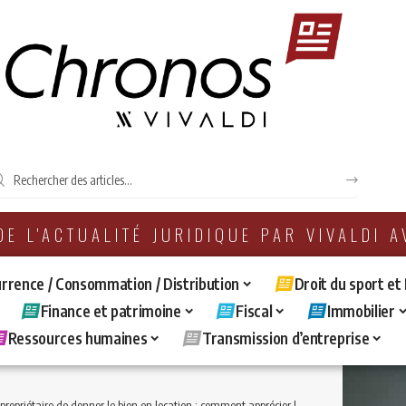
 DE L'ACTUALITÉ JURIDIQUE PAR VIVALDI 
rrence / Consommation / Distribution
Droit du sport et
Finance et patrimoine
Fiscal
Immobilier
Ressources humaines
Transmission d’entreprise
onner le bien en location : comment apprécier les efforts du propriétaire pour relouer le bien ?