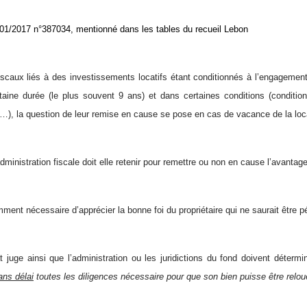
01/2017 n°387034, mentionné dans les tables du recueil Lebon
scaux liés à des investissements locatifs étant conditionnés à l’engagement
aine durée (le plus souvent 9 ans) et dans certaines conditions (conditio
…), la question de leur remise en cause se pose en cas de vacance de la loc
administration fiscale doit elle retenir pour remettre ou non en cause l’avantag
mment nécessaire d’apprécier la bonne foi du propriétaire qui ne saurait être pé
t juge ainsi que l’administration ou les juridictions du fond doivent détermi
ans délai
toutes les diligences nécessaire pour que son bien puisse être relou