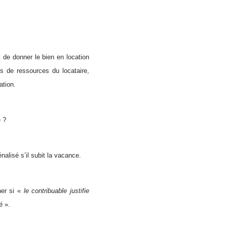
 de donner le bien en location
ns de ressources du locataire,
ation.
e ?
nalisé s’il subit la vacance.
ner si «
le contribuable justifie
é
».