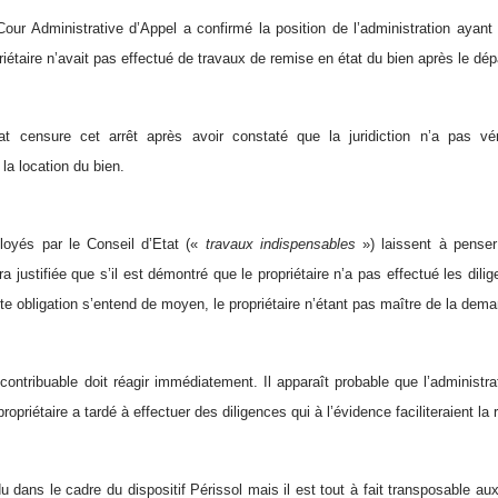
Cour Administrative d’Appel a confirmé la position de l’administration ayan
riétaire n’avait pas effectué de travaux de remise en état du bien après le dépa
at censure cet arrêt après avoir constaté que la juridiction n’a pas vé
la location du bien.
oyés par le Conseil d’Etat («
travaux indispensables
») laissent à pense
a justifiée que s’il est démontré que le propriétaire n’a pas effectué les dil
tte obligation s’entend de moyen, le propriétaire n’étant pas maître de la dem
contribuable doit réagir immédiatement. Il apparaît probable que l’administr
ropriétaire a tardé à effectuer des diligences qui à l’évidence faciliteraient la 
du dans le cadre du dispositif Périssol mais il est tout à fait transposable au