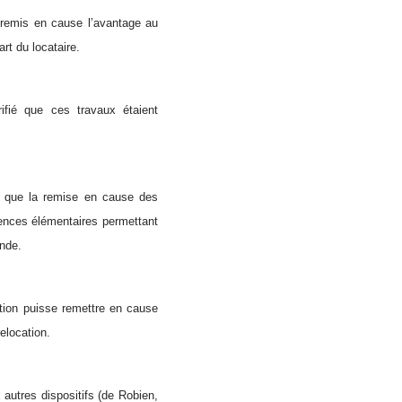
t remis en cause l’avantage au
rt du locataire.
rifié que ces travaux étaient
r que la remise en cause des
igences élémentaires permettant
ande.
ation puisse remettre en cause
relocation.
x autres dispositifs (de Robien,