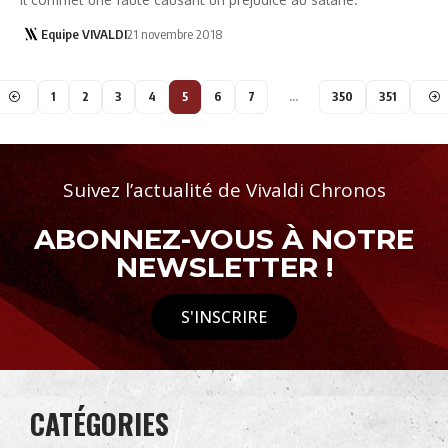
Equipe VIVALDI
21 novembre 2018
1
2
3
4
5
6
7
…
350
351
Suivez l’actualité de Vivaldi Chronos
ABONNEZ-VOUS À NOTRE
NEWSLETTER !
S'INSCRIRE
CATÉGORIES