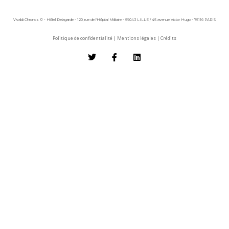
Vivaldi Chronos © - Hôtel Delagarde - 120, rue de l'Hôpital Militaire - 59043 LILLE / 45 avenue Victor Hugo - 75116 PARIS
Politique de confidentialité
|
Mentions légales
|
Crédits