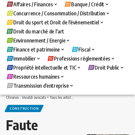
Affaires / Finances
Banque / Crédit
Concurrence / Consommation / Distribution
Droit du sport et Droit de l’évènementiel
Droit du marché de l’art
Environnement / Energie
Finance et patrimoine
Fiscal
Immobilier
Professions réglementées
Propriété intellectuelle et TIC
Droit Public
Ressources humaines
Transmission d’entreprise
Chronos - Vivaldi avocats
>
Tous les articles
>
Immobilier
>
Construction
>
Faute l
CONSTRUCTION
Faute