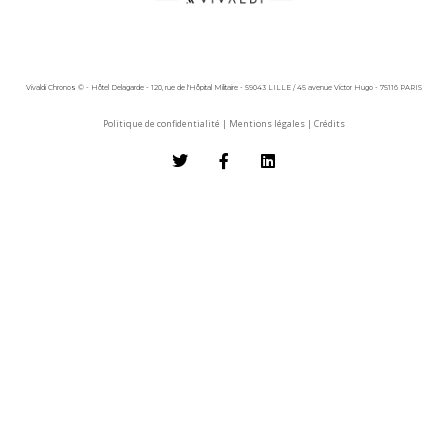
Vivaldi Chronos © - Hôtel Delagarde - 120, rue de l'Hôpital Militaire - 59043 LILLE / 45 avenue Victor Hugo - 75116 PARIS
Politique de confidentialité
|
Mentions légales
|
Crédits