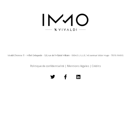
Vivaldi Chronos © - Hôtel Delagarde - 120, rue de l'Hôpital Militaire - 59043 LILLE / 45 avenue Victor Hugo - 75116 PARIS
Politique de confidentialité
|
Mentions légales
|
Crédits