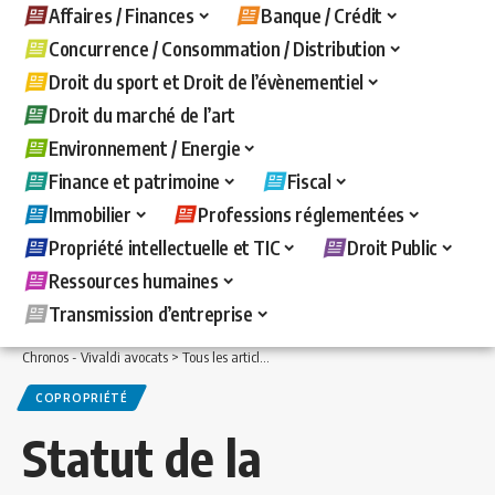
Affaires / Finances
Banque / Crédit
Concurrence / Consommation / Distribution
Droit du sport et Droit de l’évènementiel
Droit du marché de l’art
Environnement / Energie
Finance et patrimoine
Fiscal
Immobilier
Professions réglementées
Propriété intellectuelle et TIC
Droit Public
Ressources humaines
Transmission d’entreprise
Chronos - Vivaldi avocats
>
Tous les articles
>
Immobilier
>
Copropriété
>
Statut de
COPROPRIÉTÉ
Statut de la