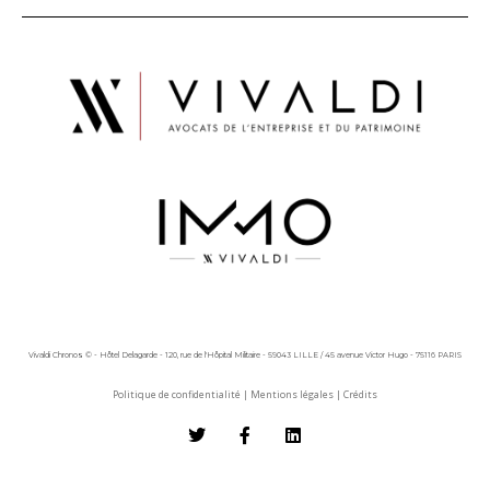
Vivaldi Chronos © - Hôtel Delagarde - 120, rue de l'Hôpital Militaire - 59043 LILLE / 45 avenue Victor Hugo - 75116 PARIS
Politique de confidentialité
|
Mentions légales
|
Crédits