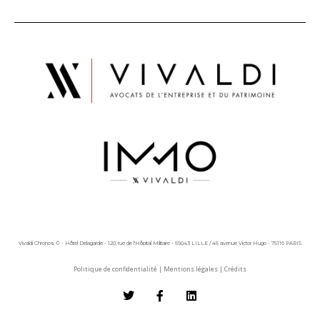
Vivaldi Chronos © - Hôtel Delagarde - 120, rue de l'Hôpital Militaire - 59043 LILLE / 45 avenue Victor Hugo - 75116 PARIS
Politique de confidentialité
|
Mentions légales
|
Crédits