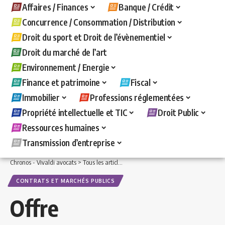
Affaires / Finances
Banque / Crédit
Concurrence / Consommation / Distribution
Droit du sport et Droit de l’évènementiel
Droit du marché de l’art
Environnement / Energie
Finance et patrimoine
Fiscal
Immobilier
Professions réglementées
Propriété intellectuelle et TIC
Droit Public
Ressources humaines
Transmission d’entreprise
Chronos - Vivaldi avocats
>
Tous les articles
>
Droit Public
>
Contrats et marchés pu
CONTRATS ET MARCHÉS PUBLICS
Offre