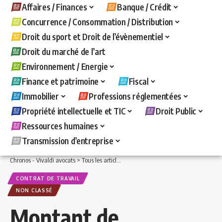
Affaires / Finances
Banque / Crédit
Concurrence / Consommation / Distribution
Droit du sport et Droit de l’évènementiel
Droit du marché de l’art
Environnement / Energie
Finance et patrimoine
Fiscal
Immobilier
Professions réglementées
Propriété intellectuelle et TIC
Droit Public
Ressources humaines
Transmission d’entreprise
Chronos - Vivaldi avocats
>
Tous les articles
>
Ressources humaines
>
Contrat de t
CONTRAT DE TRAVAIL
NON CLASSÉ
Montant de