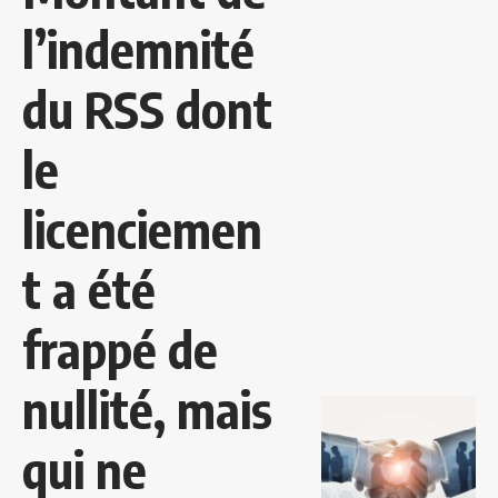
l’indemnité
du RSS dont
le
licenciemen
t a été
frappé de
nullité, mais
qui ne