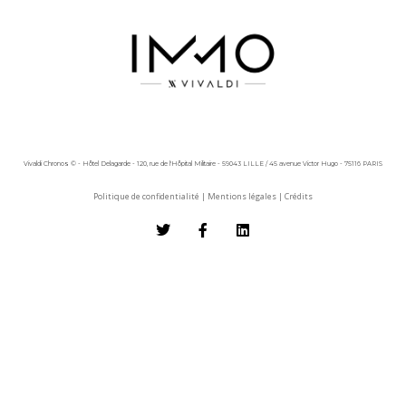
Vivaldi Chronos © - Hôtel Delagarde - 120, rue de l'Hôpital Militaire - 59043 LILLE / 45 avenue Victor Hugo - 75116 PARIS
Politique de confidentialité
|
Mentions légales
|
Crédits