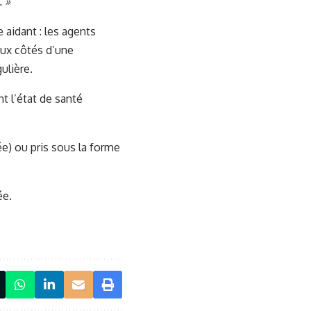
. »
aidant : les agents
ux côtés d’une
ulière.
t l’état de santé
ée) ou pris sous la forme
ée.