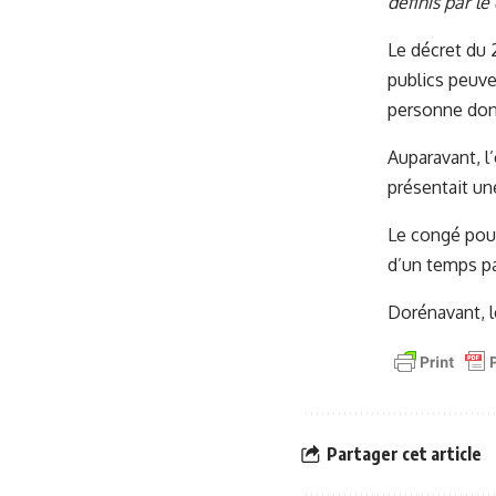
définis par le
Le décret du 
publics peuv
personne dont
Auparavant, l
présentait une
Le congé pouv
d’un temps pa
Dorénavant, l
Partager cet article