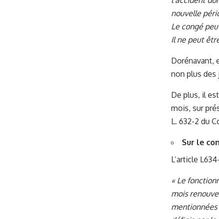
l’accident do
nouvelle péri
Le congé peut
Il ne peut êt
Dorénavant, e
non plus des
De plus, il e
mois, sur prés
L. 632-2 du C
Sur le co
L’article L634
« Le fonction
mois renouvel
mentionnées à