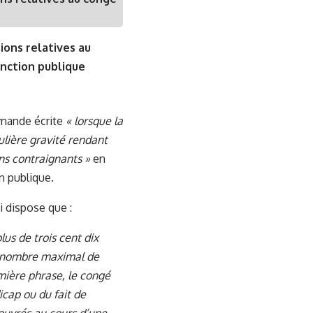
ions relatives au
nction publique
emande écrite
« lorsque la
ulière gravité rendant
ns contraignants »
en
n publique.
 dispose que :
us de trois cent dix
le nombre maximal de
mière phrase, le congé
cap ou du fait de