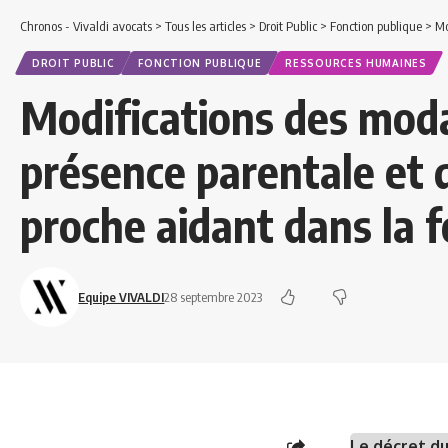
Chronos - Vivaldi avocats
>
Tous les articles
>
Droit Public
>
Fonction publique
>
Modi
DROIT PUBLIC
FONCTION PUBLIQUE
RESSOURCES HUMAINES
Modifications des moda
présence parentale et 
proche aidant dans la 
Equipe VIVALDI
28 septembre 2023
Le décret d