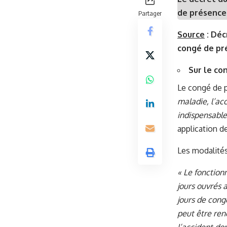
de présence
Partager
Source
:
Décr
congé de pré
Sur le co
Le congé de p
maladie, l’ac
indispensable
application de
Les modalités
« Le fonction
jours ouvrés 
jours de cong
peut être ren