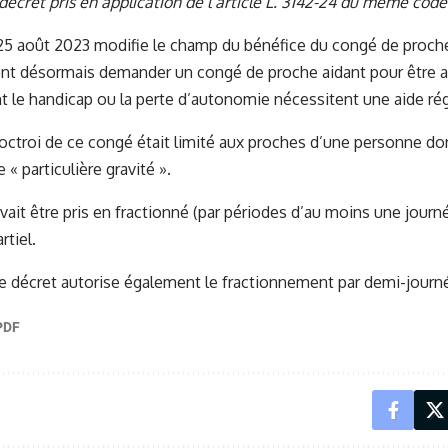
 décret pris en application de l’article L. 3142-24 du même code
25 août 2023 modifie le champ du bénéfice du congé de proche 
ent désormais demander un congé de proche aidant pour être a
 le handicap ou la perte d’autonomie nécessitent une aide rég
’octroi de ce congé était limité aux proches d’une personne don
 « particulière gravité ».
ait être pris en fractionné (par périodes d’au moins une journ
rtiel.
e décret autorise également le fractionnement par demi-journ