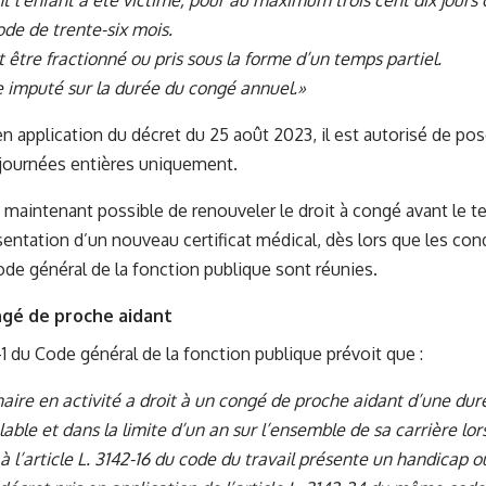
nt l’enfant a été victime, pour au maximum trois cent dix jours
ode de trente-six mois.
 être fractionné ou pris sous la forme d’un temps partiel.
re imputé sur la durée du congé annuel.»
n application du décret du 25 août 2023, il est autorisé de po
 journées entières uniquement.
st maintenant possible de renouveler le droit à congé avant le t
entation d’un nouveau certificat médical, dès lors que les condi
ode général de la fonction publique sont réunies.
ngé de proche aidant
-1 du Code général de la fonction publique prévoit que :
naire en activité a droit à un congé de proche aidant d’une du
able et dans la limite d’un an sur l’ensemble de sa carrière lo
 l’article L. 3142-16 du code du travail présente un handicap 