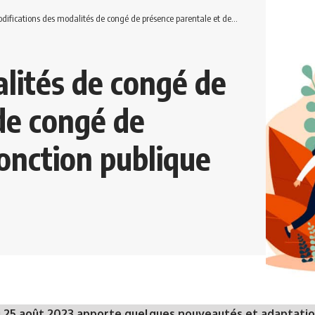
fications des modalités de congé de présence parentale et de congé de proche aidant dans la fonction publique
lités de congé de
de congé de
fonction publique
u 25 août 2023 apporte quelques nouveautés et adaptatio