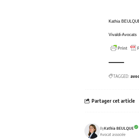
Kathia BEULQU
Vivaldi-Avocats
TAGGED:
avo
Partager cet article
By
Kathia BEULQUE
Avocat associée