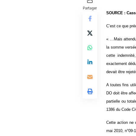
Partager
SOURCE : Cass.3
C’est ce que pré
« …Mais attendu 
la somme versée 
cette indemnité,
exactement dédui
devait être rejet
A toutes fins uti
DO doit être affe
partielle ou tota
1386 du Code Civ
Cette action ne 
mai 2010, n°09-1