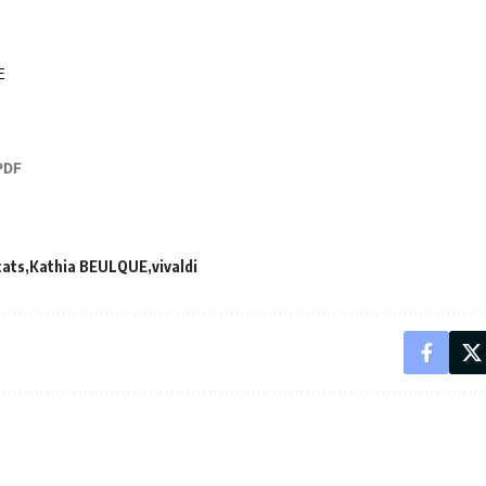
E
cats
Kathia BEULQUE
vivaldi