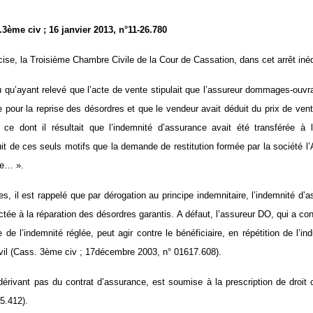
ème civ ; 16 janvier 2013, n°11-26.780
cise, la Troisième Chambre Civile de la Cour de Cassation, dans cet arrêt iné
qu’ayant relevé que l’acte de vente stipulait que l’assureur dommages-ouvra
pour la reprise des désordres et que le vendeur avait déduit du prix de ven
 ce dont il résultait que l’indemnité d’assurance avait été transférée à 
t de ces seuls motifs que la demande de restitution formée par la société l’
ée… ».
les, il est rappelé que par dérogation au principe indemnitaire, l’indemnité d’
ctée à la réparation des désordres garantis. A défaut, l’assureur DO, qui a con
le de l’indemnité réglée, peut agir contre le bénéficiaire, en répétition de l’in
il (Cass. 3ème civ ; 17décembre 2003, n° 01617.608).
dérivant pas du contrat d’assurance, est soumise à la prescription de dro
5.412).