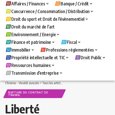
Affaires / Finances
Banque / Crédit
Concurrence / Consommation / Distribution
Droit du sport et Droit de l’évènementiel
Droit du marché de l’art
Environnement / Energie
Finance et patrimoine
Fiscal
Immobilier
Professions réglementées
Propriété intellectuelle et TIC
Droit Public
Ressources humaines
Transmission d’entreprise
Chronos - Vivaldi avocats
>
Tous les articles
>
Ressources humaines
>
Rupture du c
RUPTURE DU CONTRAT DE
TRAVAIL
Liberté