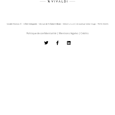
Vivaldi Chronos © - Hôtel Delagarde - 120, rue de l'Hôpital Militaire - 59043 LILLE / 45 avenue Victor Hugo - 75116 PARIS
Politique de confidentialité
|
Mentions légales
|
Crédits