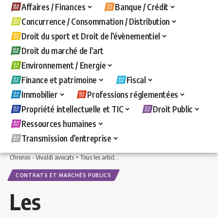
Affaires / Finances
Banque / Crédit
Concurrence / Consommation / Distribution
Droit du sport et Droit de l’évènementiel
Droit du marché de l’art
Environnement / Energie
Finance et patrimoine
Fiscal
Immobilier
Professions réglementées
Propriété intellectuelle et TIC
Droit Public
Ressources humaines
Transmission d’entreprise
Chronos - Vivaldi avocats
>
Tous les articles
>
Droit Public
>
Contrats et marchés pu
CONTRATS ET MARCHÉS PUBLICS
Les