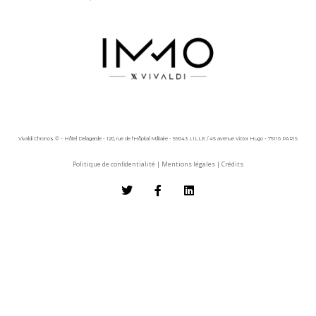
Vivaldi Chronos © - Hôtel Delagarde - 120, rue de l'Hôpital Militaire - 59043 LILLE / 45 avenue Victor Hugo - 75116 PARIS
Politique de confidentialité
|
Mentions légales
|
Crédits