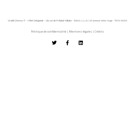
Vivaldi Chronos © - Hôtel Delagarde - 120, rue de l'Hôpital Militaire - 59043 LILLE / 45 avenue Victor Hugo - 75116 PARIS
Politique de confidentialité
|
Mentions légales
|
Crédits