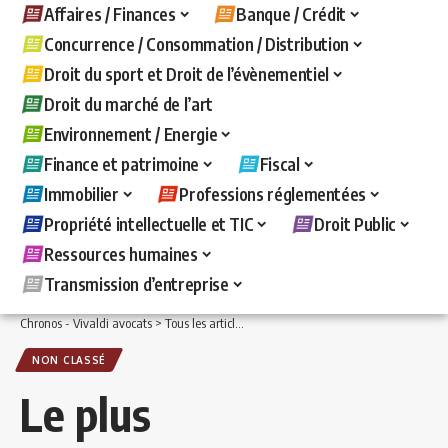
Affaires / Finances
Banque / Crédit
Concurrence / Consommation / Distribution
Droit du sport et Droit de l’évènementiel
Droit du marché de l’art
Environnement / Energie
Finance et patrimoine
Fiscal
Immobilier
Professions réglementées
Propriété intellectuelle et TIC
Droit Public
Ressources humaines
Transmission d’entreprise
Chronos - Vivaldi avocats
>
Tous les articles
>
Non classé
>
Le plus beau Sapin de
NON CLASSÉ
Le plus